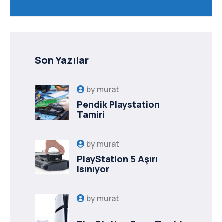
Son Yazılar
by
murat
Pendik Playstation
Tamiri
by
murat
PlayStation 5 Aşırı
Isınıyor
by
murat