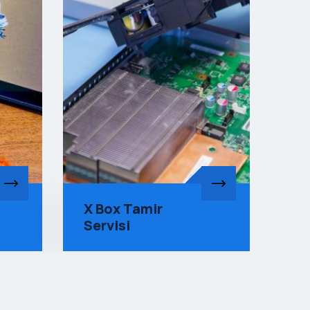
Notebook Tamir
Pl
Servisi
Se