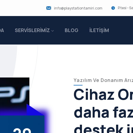
P.tesi - 
info@playstationtamiri.com
DA
SERVİSLERİMİZ
BLOG
İLETİŞİM
Yazılım Ve Donanım Arı
Cihaz On
daha faz
destek 