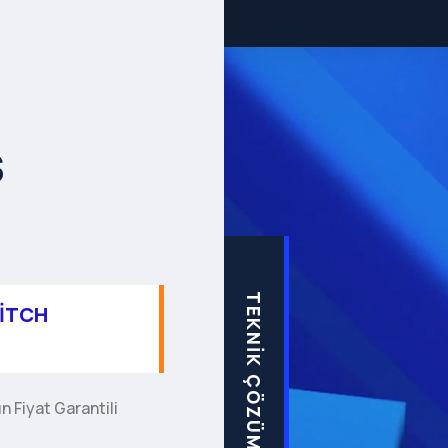
s
TEKNIK ÇÖZÜMLER
ITCH
n Fiyat Garantili