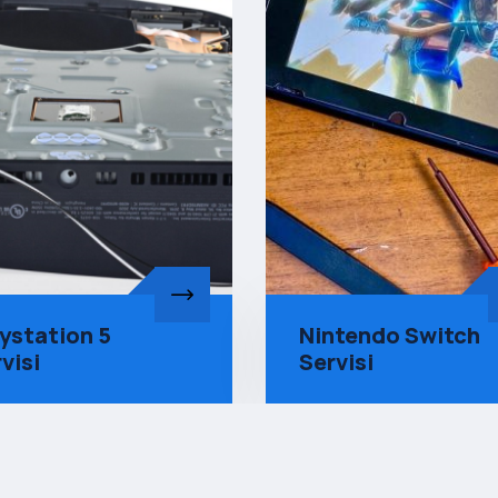
ntendo Switch
X Box Tamir
rvisi
Servisi