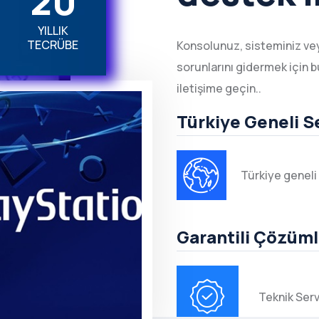
2
0
YILLIK
TECRÜBE
Konsolunuz, sisteminiz vey
sorunlarını gidermek için b
iletişime geçin..
Türkiye Geneli S
Türkiye geneli
Garantili Çözüml
Teknik Serv