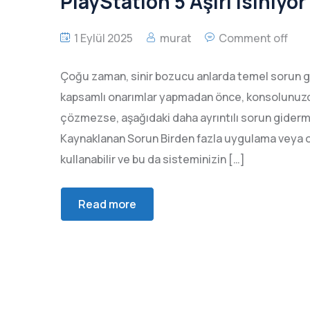
PlayStation 5 Aşırı Isınıyor
1 Eylül 2025
murat
Comment off
Çoğu zaman, sinir bozucu anlarda temel sorun gi
kapsamlı onarımlar yapmadan önce, konsolunuzda a
çözmezse, aşağıdaki daha ayrıntılı sorun giderme
Kaynaklanan Sorun Birden fazla uygulama veya oy
kullanabilir ve bu da sisteminizin […]
Read more