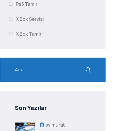
Ps5 Tamiri
X Box Servisi
X Box Tamiri
Son Yazılar
by
murat