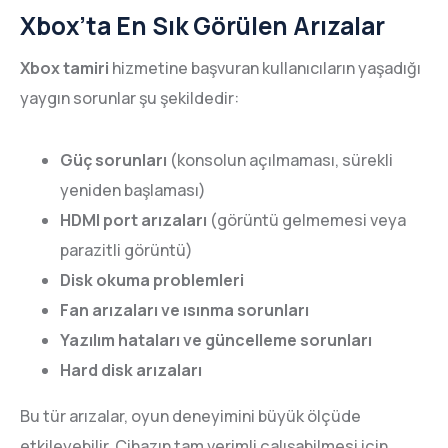
Xbox’ta En Sık Görülen Arızalar
Xbox tamiri
hizmetine başvuran kullanıcıların yaşadığı
yaygın sorunlar şu şekildedir:
Güç sorunları
(konsolun açılmaması, sürekli
yeniden başlaması)
HDMI port arızaları
(görüntü gelmemesi veya
parazitli görüntü)
Disk okuma problemleri
Fan arızaları ve ısınma sorunları
Yazılım hataları ve güncelleme sorunları
Hard disk arızaları
Bu tür arızalar, oyun deneyimini büyük ölçüde
etkileyebilir. Cihazın tam verimli çalışabilmesi için